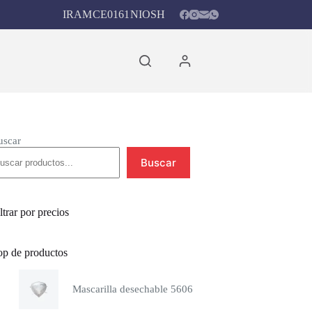
IRAM
CE0161
NIOSH
Carro
de
compra
uscar
Buscar
ltrar por precios
op de productos
Mascarilla desechable 5606