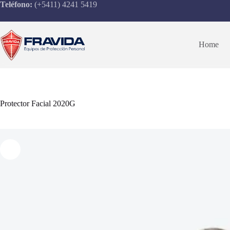
Saltar
Teléfono:
(+5411) 4241 5419
al
contenido
Home
Protector Facial 2020G