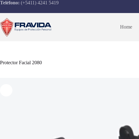
Saltar
Teléfono:
(+5411) 4241 5419
al
contenido
Home
Protector Facial 2080