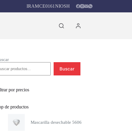
IRAM
CE0161
NIOSH
Carro
de
compra
uscar
Buscar
ltrar por precios
op de productos
Mascarilla desechable 5606