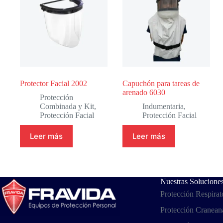
Protector Facial 2002
Capuchón para tareas de
arenado 6030
Protección
Combinada y Kit
,
Indumentaria
,
Protección Facial
Protección Facial
Leer más
Leer más
Nuestras Solucione
Protección Respirat
Protección Cranean