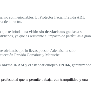
sual no son negociables. El Protector Facial Fravida ART.
ta de tu rostro
.
m
que te brinda una
visión sin desviaciones
gracias a su
otidianos, ya que es resistente al impacto de partículas a gran
e olvidarás que lo llevas puesto
.
Además, ha sido
e protección Fravida Comahue y Mapuche
.
la
norma IRAM
y el estándar europeo
EN166
, garantizando
profesional que te permite trabajar con tranquilidad y una