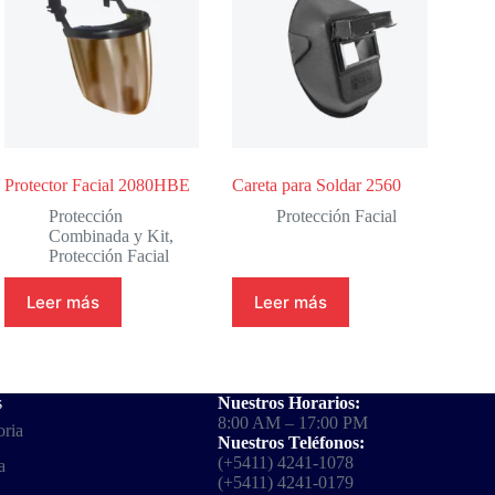
Protector Facial 2080HBE
Careta para Soldar 2560
Protección
Protección Facial
Combinada y Kit
,
Protección Facial
Leer más
Leer más
s
Nuestros Horarios:
8:00 AM – 17:00 PM
oria
Nuestros Teléfonos:
(+5411) 4241-1078
a
(+5411) 4241-0179