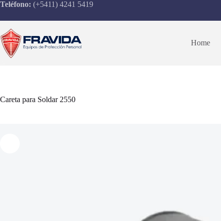
Saltar
Teléfono:
(+5411) 4241 5419
al
contenido
Home
Careta para Soldar 2550