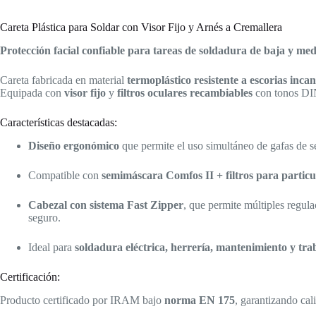
Careta Plástica para Soldar con Visor Fijo y Arnés a Cremallera
Protección facial confiable para tareas de soldadura de baja y med
Careta fabricada en material
termoplástico resistente a escorias inca
Equipada con
visor fijo
y
filtros oculares recambiables
con tonos DIN
Características destacadas:
Diseño ergonómico
que permite el uso simultáneo de gafas de se
Compatible con
semimáscara Comfos II + filtros para partic
Cabezal con sistema Fast Zipper
, que permite múltiples regul
seguro.
Ideal para
soldadura eléctrica, herrería, mantenimiento y tra
Certificación:
Producto certificado por IRAM bajo
norma EN 175
, garantizando cal