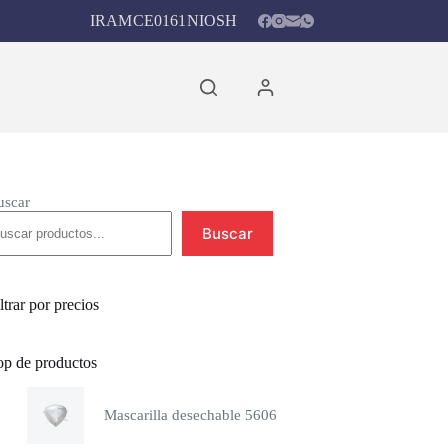
IRAM
CE0161
NIOSH
Carro
de
compra
uscar
Buscar
ltrar por precios
op de productos
Mascarilla desechable 5606