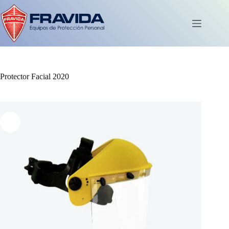
Saltar
al
contenido
Carro
de
compra
Protector Facial 2020