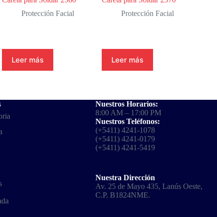
Protección Facial
Protección Facial
Leer más
Leer más
s
Nuestros Horarios:
8:00 AM – 17:00 PM
oria
Nuestros Teléfonos:
(+5411) 4241-1078
a
(+5411) 4241-0179
(+5411) 4241-5419
Nuestra Dirección
s
Av. 25 de Mayo 435, Lanús Oeste,
C.P. B1824NME.
ada