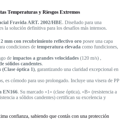
ltas Temperaturas y Riesgos Extremos
acial Fravida ART. 2002/HBE
.
Diseñado para una
es la solución definitiva para los desafíos más intensos.
 2 mm con recubrimiento reflectivo oro
posee una capa
para condiciones de
temperatura elevada
como fundiciones,
sgo de
impactos a grandes velocidades
(120 m/s)
,
de sólidos candentes
.
s (Clase óptica 1)
, garantizando una claridad excepcional en
os
, es cómodo para uso prolongado.
Incluye una visera de PP
a EN166
.
Su marcado «1» (clase óptica), «B» (resistencia a
stencia a sólidos candentes) certifican su excelencia y
áxima confianza, sabiendo que contás con una protección