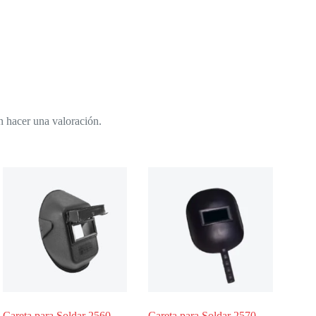
n hacer una valoración.
Careta para Soldar 2560
Careta para Soldar 2570