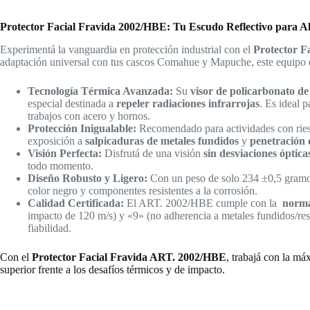
Protector Facial Fravida 2002/HBE: Tu Escudo Reflectivo para A
Experimentá la vanguardia en protección industrial con el
Protector F
adaptación universal con tus cascos Comahue y Mapuche
, este equipo 
Tecnología Térmica Avanzada:
Su
visor de policarbonato de
especial destinada a
repeler radiaciones infrarrojas
.
Es ideal 
trabajos con acero y hornos
.
Protección Inigualable:
Recomendado para actividades con rie
exposición a
salpicaduras de metales fundidos
y
penetración 
Visión Perfecta:
Disfrutá de una visión
sin desviaciones óptica
todo momento
.
Diseño Robusto y Ligero:
Con un peso de solo 234 ±0,5 gram
color negro y componentes resistentes a la corrosión
.
Calidad Certificada:
El ART.
2002/HBE cumple con la
norm
impacto de 120 m/s) y «9» (no adherencia a metales fundidos/resi
fiabilidad
.
Con el
Protector Facial Fravida ART. 2002/HBE
, trabajá con la m
superior frente a los desafíos térmicos y de impacto.