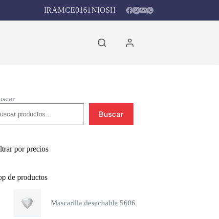
IRAM
CE0161
NIOSH
Carro
de
compra
uscar
Buscar
ltrar por precios
op de productos
Mascarilla desechable 5606