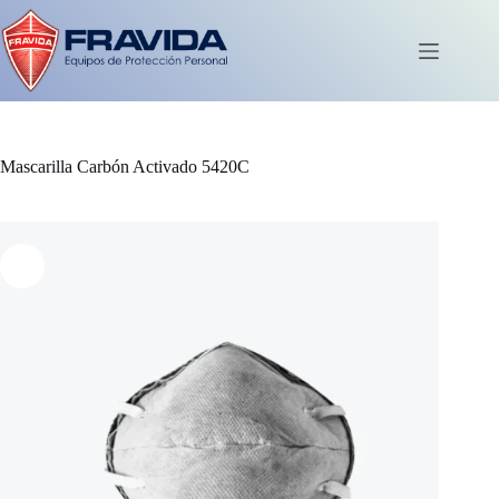
Saltar
al
contenido
Carro
de
compra
Mascarilla Carbón Activado 5420C