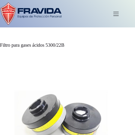
Saltar
al
contenido
Carro
de
compra
Filtro para gases ácidos 5300/22B