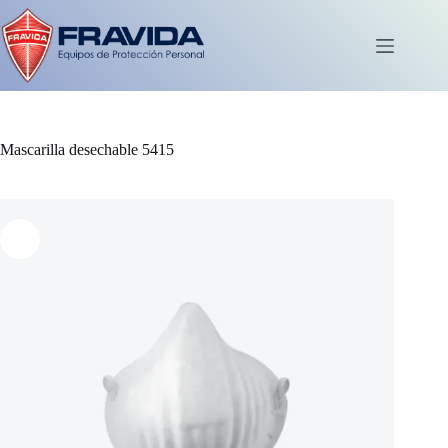
Saltar
al
contenido
Carro
de
compra
Mascarilla desechable 5415