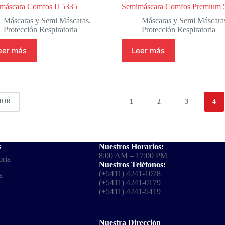
máscara Comfos II 5335
Semimáscara Comfos Premium 
Máscaras y Semi Máscaras
,
Máscaras y Semi Máscara
Protección Respiratoria
Protección Respiratoria
eer más
Leer más
1
2
3
4
IOR
s
Nuestros Horarios:
8:00 AM – 17:00 PM
oria
Nuestros Teléfonos:
(+5411) 4241-1078
a
(+5411) 4241-0179
(+5411) 4241-5419
Nuestra Dirección