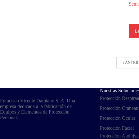
Semi
L
ANTER
Nuestras Solucione
Protección Respirat
Francisco Vicente Damiano S. A. Una
empresa dedicada a la fabricación de
Protección Cranean
Equipos y Elementos de Protección
Personal.
Protección Ocular
Protección Facial
Protección Auditiva