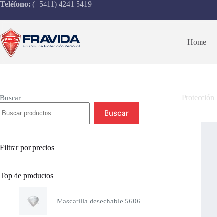
Saltar
Teléfono:
(+5411) 4241 5419
al
contenido
Home
Protección 
Buscar
Buscar
Filtrar por precios
Top de productos
Mascarilla desechable 5606