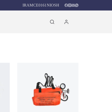
IRAM
CE0161
NIOSH
Carro
de
compra