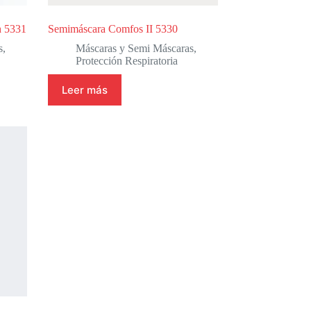
h 5331
Semimáscara Comfos II 5330
s
,
Máscaras y Semi Máscaras
,
Protección Respiratoria
Leer más