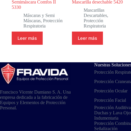
Semimáscara Comfos II
Mascarilla desechable 5420
5330
Mascarillas
Máscaras y Semi
Descartables
,
Máscaras
,
Protección
Protección
Respiratoria
Respiratoria
Leer más
Leer más
Nuestras Solucione
Protección Respirat
Protección Cranean
Protección Ocular
Francisco Vicente Damiano S. A. Una
empresa dedicada a la fabricación de
Protección Facial
Equipos y Elementos de Protección
Protección Auditiva
Personal.
Duchas y Lava Ojo
Indumentaria
Protección Combin
Señalización