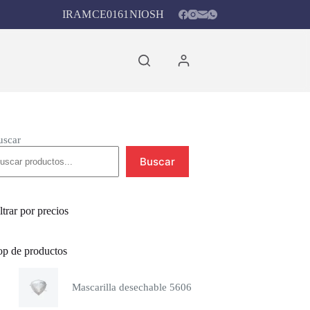
IRAM
CE0161
NIOSH
Carro
de
compra
uscar
Buscar
ltrar por precios
op de productos
Mascarilla desechable 5606