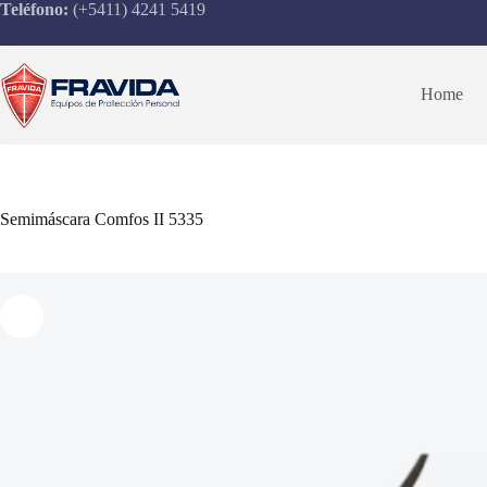
Saltar
Teléfono:
(+5411) 4241 5419
al
contenido
Home
Semimáscara Comfos II 5335