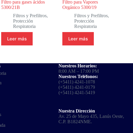
Filtro para gases ácidos
Filtro para Vapores
5300/21B
Orgánico 5300/19
Filtros y Prefiltros
,
Filtros y Prefiltros
,
Protección
Protección
Respiratoria
Respiratoria
Leer más
Leer más
s
Nuestros Horarios:
8:00 AM – 17:00 PM
oria
Nuestros Teléfonos:
(+5411) 4241-1078
a
(+5411) 4241-0179
(+5411) 4241-5419
Nuestra Dirección
s
Av. 25 de Mayo 435, Lanús Oeste,
C.P. B1824NME.
ada