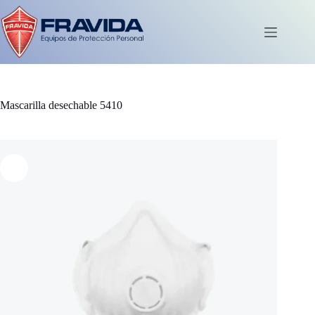
Saltar
al
contenido
Carro
de
compra
Mascarilla desechable 5410