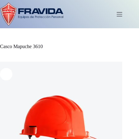
Saltar
al
contenido
Carro
de
compra
Casco Mapuche 3610