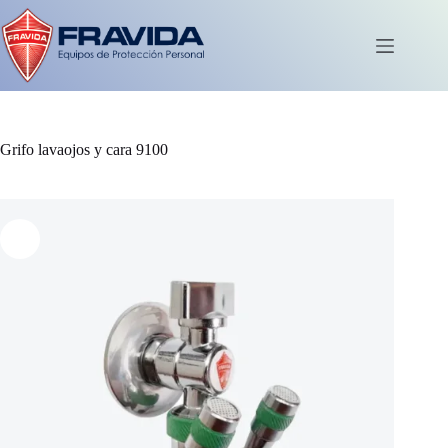
Saltar
al
contenido
Carro
de
compra
Grifo lavaojos y cara 9100