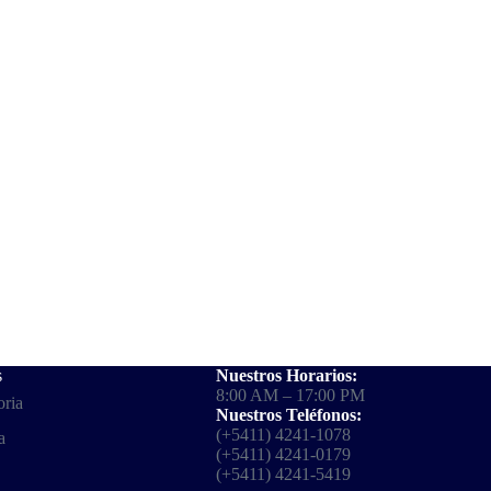
s
Nuestros Horarios:
8:00 AM – 17:00 PM
oria
Nuestros Teléfonos:
(+5411) 4241-1078
a
(+5411) 4241-0179
(+5411) 4241-5419