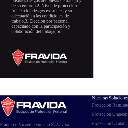
posibles riesgos del puesto de trabajo y
de su entorno.2. Nivel de protección
frente a los riesgos existentes y su
adecuación a las condiciones de
trabajo.3. Elección por personal
capacitado con la participación y
colaboración del trabajador
Nuestras Solucione
Protección Respirat
Protección Cranean
Protección Ocular
Francisco Vicente Damiano S. A. Una