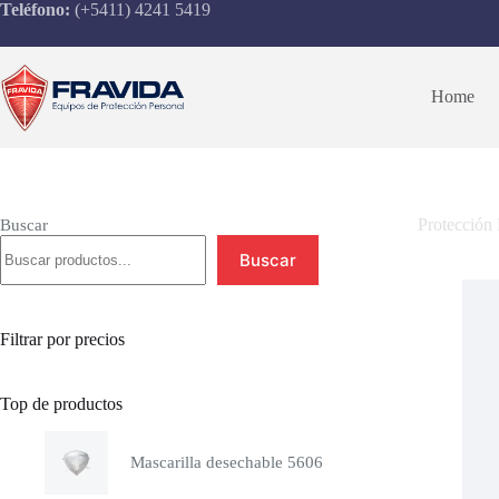
Saltar
Teléfono:
(+5411) 4241 5419
al
contenido
Home
Protección 
Buscar
Buscar
Filtrar por precios
Top de productos
Mascarilla desechable 5606