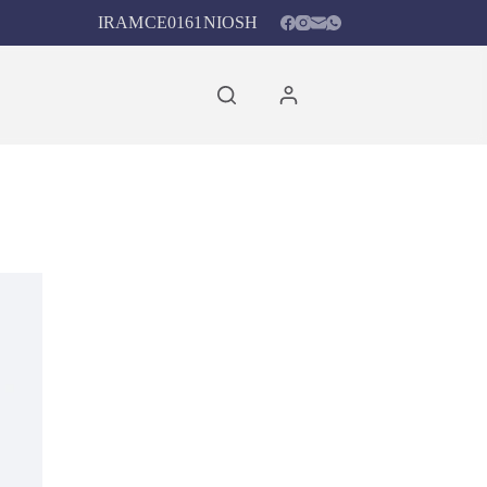
IRAM
CE0161
NIOSH
Carro
de
compra