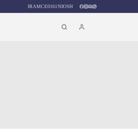
IRAM
CE0161
NIOSH
Carro
de
compra