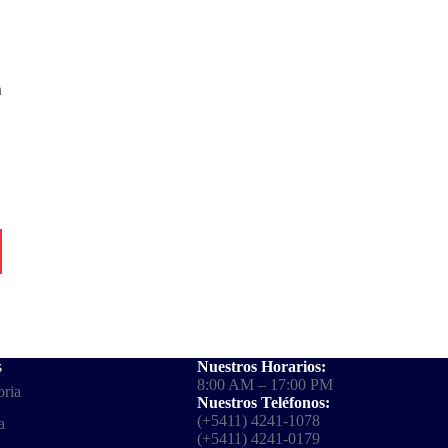
a
s
Nuestros Horarios:
8:00 AM – 17:00 PM
oria
Nuestros Teléfonos:
(+5411) 4241-1078
a
(+5411) 4241-0179