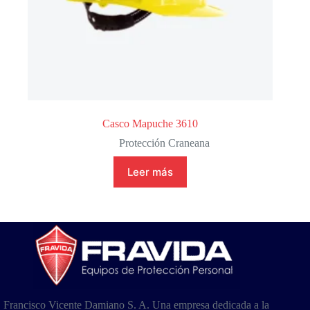
Casco Mapuche 3610
Protección Craneana
Leer más
Francisco Vicente Damiano S. A. Una empresa dedicada a la